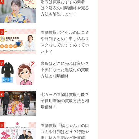
浴衣は買取おすすめ業者
5
は？浴衣の相場価格や売る
方法も解説します！
着物買取バイセルの口コミ
6
や評判まとめ！申し込みリ
スクなしでおすすめってホ
ント？
喪服はどこに売れば良い？
7
不要になった黒紋付の買取
方法と相場価格
七五三の着物は買取可能？
8
子供用着物の買取方法と相
場価格！
着物買取「福ちゃん」の口
9
コミや評判はどう？特徴や
申し込み手順など徹底解