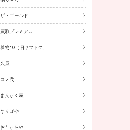
ザ・ゴールド
買取プレミアム
着物10（旧ヤマトク）
久屋
コメ兵
まんがく屋
なんぼや
おたからや