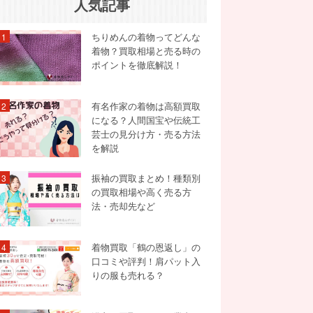
人気記事
ちりめんの着物ってどんな
1
着物？買取相場と売る時の
ポイントを徹底解説！
有名作家の着物は高額買取
2
になる？人間国宝や伝統工
芸士の見分け方・売る方法
を解説
振袖の買取まとめ！種類別
3
の買取相場や高く売る方
法・売却先など
着物買取「鶴の恩返し」の
4
口コミや評判！肩パット入
りの服も売れる？