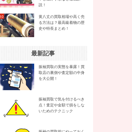
説！
黄八丈の買取相場や高く売
10
る方法は？最高級着物の歴
史や特長まとめ！
最新記事
振袖買取の実態を暴露！買
取店の裏側や査定額の中身
を大公開！
振袖買取で気を付けるべき
点！査定や金額で損をしな
いためのテクニック
振袖の買取前にやっておく