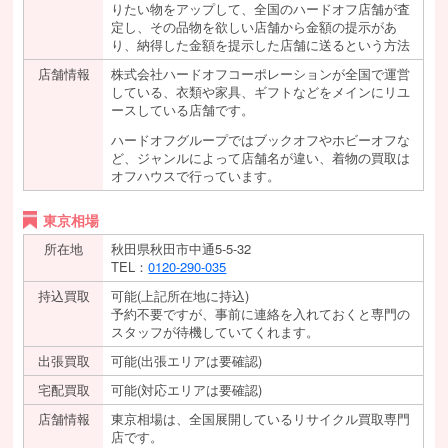
りたい物をアップして、全国のハードオフ店舗が査
定し、その品物を欲しい店舗から金額の提示があ
り、納得した金額を提示した店舗に送るという方法
店舗情報
株式会社ハードオフコーポレーションが全国で運営
している、衣類や家具、ギフトなどをメインにリユ
ースしている店舗です。
ハードオフグループではブックオフやホビーオフな
ど、ジャンルによって店舗名が違い、着物の買取は
オフハウスで行っています。
東京相場
所在地
秋田県秋田市中通5-5-32
TEL：
0120-290-035
持込買取
可能(上記所在地に持込)
予約不要ですが、事前に連絡を入れておくと専門の
スタッフが待機していてくれます。
出張買取
可能(出張エリアは要確認)
宅配買取
可能(対応エリアは要確認)
店舗情報
東京相場は、全国展開しているリサイクル買取専門
店です。