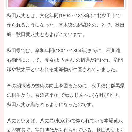
秋田八丈とは、文化年間(1804～1818年)に北秋田市で
作られるようになった、草木染の絹織物のことで、秋田
絹・秋田黄八丈ともよばれています。
秋田県では、享和年間(1801～1804年)までに、石川滝
右衛門によって、養蚕(ようさん)の指導が行われ、竜門
織や秋太平といわれる絹織物が生産されていました。
その絹織物の技術の向上を図るために、秋田藩は群馬県
の桐生から、蓼沼甚平(たでぬまじんぺい)を呼び寄せ、
秋田八丈が織られるようになったのです。
八丈といえば、八丈島(東京都)で織られている本場黄八
丈が有名で、室町時代から作られている、秋田八丈より