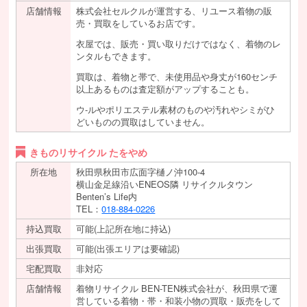
店舗情報
株式会社セルクルが運営する、リユース着物の販
売・買取をしているお店です。
衣屋では、販売・買い取りだけではなく、着物のレ
ンタルもできます。
買取は、着物と帯で、未使用品や身丈が160センチ
以上あるものは査定額がアップすることも。
ウ-ルやポリエステル素材のものや汚れやシミがひ
どいものの買取はしていません。
きものリサイクル たをやめ
所在地
秋田県秋田市広面字樋ノ沖100-4
横山金足線沿いENEOS隣 リサイクルタウン
Benten’s Life内
TEL：
018-884-0226
持込買取
可能(上記所在地に持込)
出張買取
可能(出張エリアは要確認)
宅配買取
非対応
店舗情報
着物リサイクル BEN-TEN株式会社が、秋田県で運
営している着物・帯・和装小物の買取・販売をして