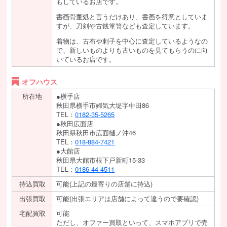
もしているお店です。
書画骨董処と言うだけあり、書画を得意としていま
すが、刀剣や古銭箪笥なども査定しています。
着物は、古布や刺子を中心に査定しているようなの
で、新しいものよりも古いものを見てもらうのに向
いているお店です。
オフハウス
所在地
●横手店
秋田県横手市婦気大堤字中田86
TEL：
0182-35-5265
●秋田広面店
秋田県秋田市広面樋ノ沖46
TEL：
018-884-7421
●大館店
秋田県大館市根下戸新町15-33
TEL：
0186-44-4511
持込買取
可能(上記の最寄りの店舗に持込)
出張買取
可能(出張エリアは店舗によって違うので要確認)
宅配買取
可能
ただし、オファー買取といって、スマホアプリで売