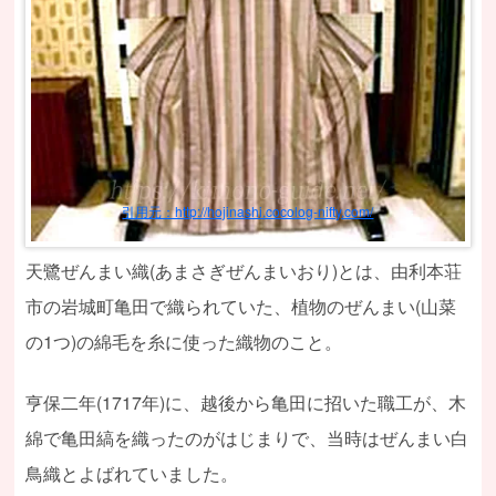
引用元：http://hojinashi.cocolog-nifty.com/
天鷺ぜんまい織(あまさぎぜんまいおり)とは、由利本荘
市の岩城町亀田で織られていた、植物のぜんまい(山菜
の1つ)の綿毛を糸に使った織物のこと。
亨保二年(1717年)に、越後から亀田に招いた職工が、木
綿で亀田縞を織ったのがはじまりで、当時はぜんまい白
鳥織とよばれていました。