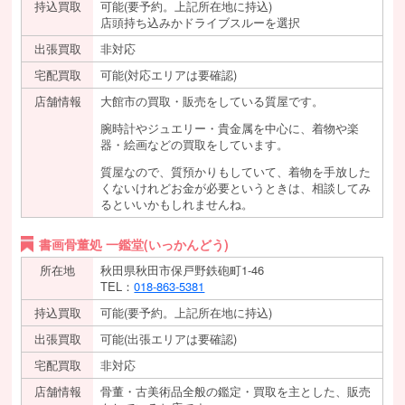
持込買取
可能(要予約。上記所在地に持込)
店頭持ち込みかドライブスルーを選択
出張買取
非対応
宅配買取
可能(対応エリアは要確認)
店舗情報
大館市の買取・販売をしている質屋です。
腕時計やジュエリー・貴金属を中心に、着物や楽
器・絵画などの買取をしています。
質屋なので、質預かりもしていて、着物を手放した
くないけれどお金が必要というときは、相談してみ
るといいかもしれませんね。
書画骨董処 一鑑堂(いっかんどう)
所在地
秋田県秋田市保戸野鉄砲町1-46
TEL：
018-863-5381
持込買取
可能(要予約。上記所在地に持込)
出張買取
可能(出張エリアは要確認)
宅配買取
非対応
店舗情報
骨董・古美術品全般の鑑定・買取を主とした、販売