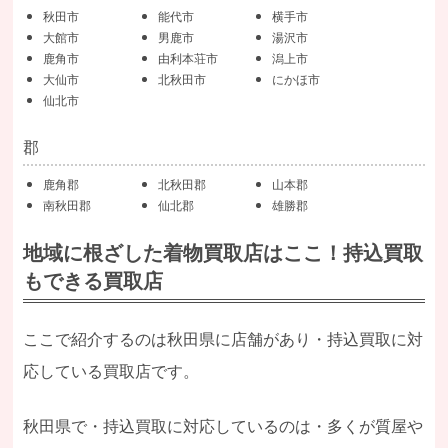
秋田市
能代市
横手市
大館市
男鹿市
湯沢市
鹿角市
由利本荘市
潟上市
大仙市
北秋田市
にかほ市
仙北市
郡
鹿角郡
北秋田郡
山本郡
南秋田郡
仙北郡
雄勝郡
地域に根ざした着物買取店はここ！持込買取
もできる買取店
ここで紹介するのは秋田県に店舗があり・持込買取に対
応している買取店です。
秋田県で・持込買取に対応しているのは・多くが質屋や