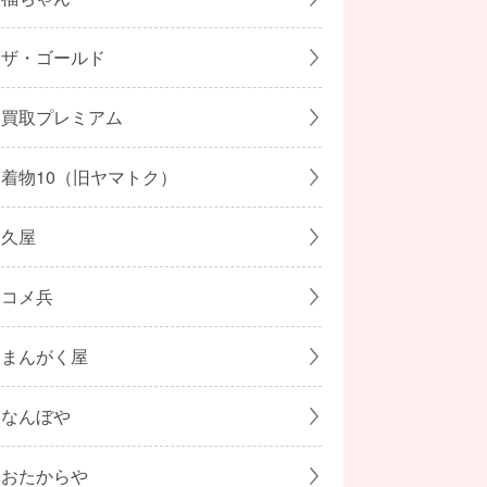
ザ・ゴールド
買取プレミアム
着物10（旧ヤマトク）
久屋
コメ兵
まんがく屋
なんぼや
おたからや