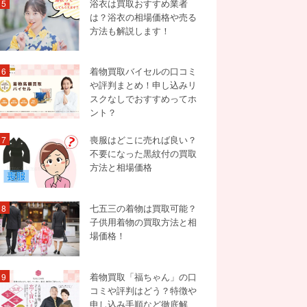
浴衣は買取おすすめ業者
5
は？浴衣の相場価格や売る
方法も解説します！
着物買取バイセルの口コミ
6
や評判まとめ！申し込みリ
スクなしでおすすめってホ
ント？
喪服はどこに売れば良い？
7
不要になった黒紋付の買取
方法と相場価格
七五三の着物は買取可能？
8
子供用着物の買取方法と相
場価格！
着物買取「福ちゃん」の口
9
コミや評判はどう？特徴や
申し込み手順など徹底解