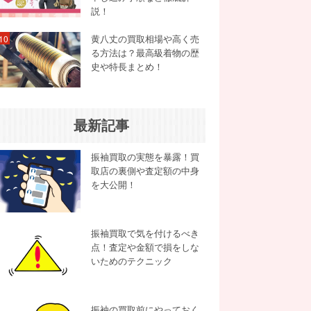
説！
黄八丈の買取相場や高く売
10
る方法は？最高級着物の歴
史や特長まとめ！
最新記事
振袖買取の実態を暴露！買
取店の裏側や査定額の中身
を大公開！
振袖買取で気を付けるべき
点！査定や金額で損をしな
いためのテクニック
振袖の買取前にやっておく