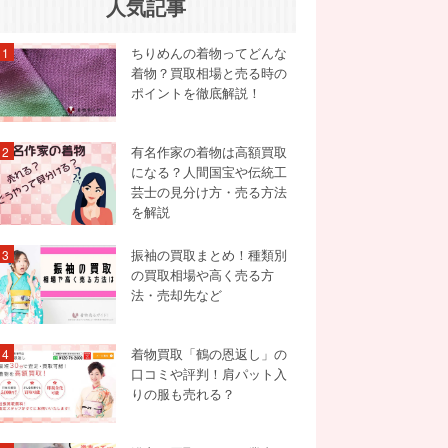
人気記事
ちりめんの着物ってどんな
1
着物？買取相場と売る時の
ポイントを徹底解説！
有名作家の着物は高額買取
2
になる？人間国宝や伝統工
芸士の見分け方・売る方法
を解説
振袖の買取まとめ！種類別
3
の買取相場や高く売る方
法・売却先など
着物買取「鶴の恩返し」の
4
口コミや評判！肩パット入
りの服も売れる？