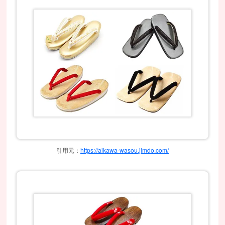
引用元：
https://aikawa-wasou.jimdo.com/