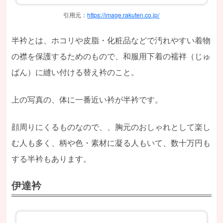
引用元：
https://image.rakuten.co.jp/
半衿とは、ホコリや皮脂・化粧品などで汚れやすい着物
の襟を保護するためのもので、和服用下着の襦袢（じゅ
ばん）に縫い付ける替え衿のこと。
上の写真の、体に一番近い衿が半衿です。
顔周りにくるものなので、、胸元のおしゃれとして楽し
む人も多く、柄や色・素材に凝る人もいて、数十万円も
する半衿もあります。
伊達衿