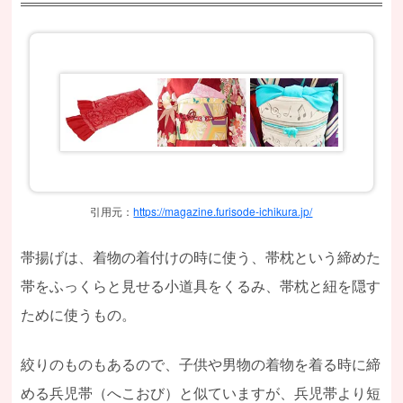
引用元：
https://magazine.furisode-ichikura.jp/
帯揚げは、着物の着付けの時に使う、帯枕という締めた
帯をふっくらと見せる小道具をくるみ、帯枕と紐を隠す
ために使うもの。
絞りのものもあるので、子供や男物の着物を着る時に締
める兵児帯（へこおび）と似ていますが、兵児帯より短