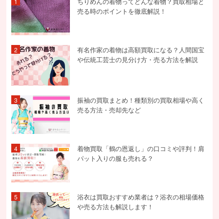
ちりめんの着物ってどんな着物？買取相場と
1
売る時のポイントを徹底解説！
有名作家の着物は高額買取になる？人間国宝
2
や伝統工芸士の見分け方・売る方法を解説
振袖の買取まとめ！種類別の買取相場や高く
3
売る方法・売却先など
着物買取「鶴の恩返し」の口コミや評判！肩
4
パット入りの服も売れる？
浴衣は買取おすすめ業者は？浴衣の相場価格
5
や売る方法も解説します！