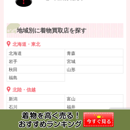
地域別に着物買取店を探す
北海道・東北
北海道
青森
岩手
宮城
秋田
山形
福島
北陸・信越
新潟
富山
石川
福井
山梨
長野
関東